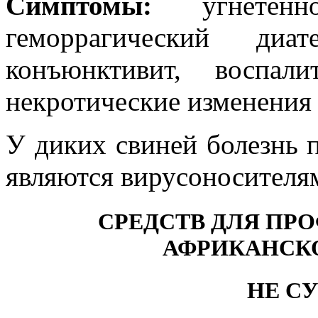
Симптомы:
угнетен
геморрагический диате
конъюнктивит, воспал
некротические изменения 
У диких свиней болезнь п
являются вирусоносителя
СРЕДСТВ ДЛЯ ПР
АФРИКАНСК
НЕ С