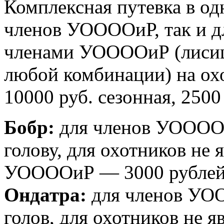
Комплексная путевка в од
членов УООООиР, так и д
членами УООООиР (лисица,
любой комбинации) на охоту
10000 руб. сезонная, 2500
Бобр:
для членов УООООи
голову, для охотников не
УООООиР — 3000 рублей з
Ондатра:
для членов УОО
голов, для охотников не