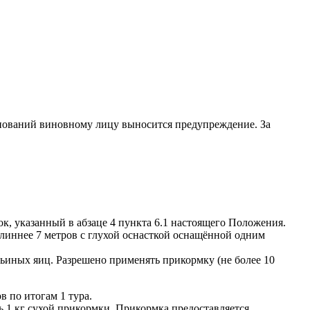
нований виновному лицу выносится предупреждение. За
ок, указанный в абзаце 4 пункта 6.1 настоящего Положения.
линнее 7 метров с глухой оснасткой оснащённой одним
вьиных яиц. Разрешено применять прикормку (не более 10
 по итогам 1 тура.
ь 1 кг сухой прикормки. Прикормка предоставляется