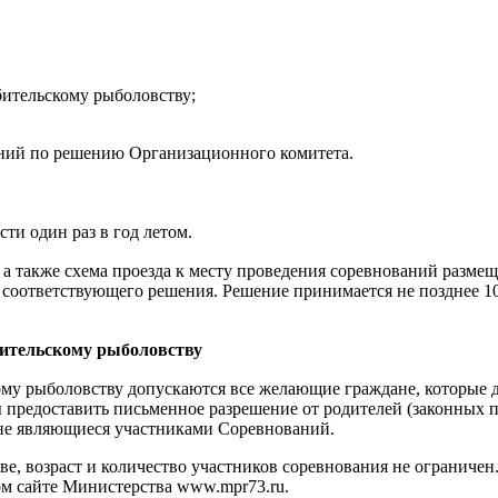
ительскому рыболовству;
аний по решению Организационного комитета.
ти один раз в год летом.
 а также схема проезда к месту проведения соревнований разме
оответствующего решения. Решение принимается не позднее 10
бительскому рыболовству
кому рыболовству допускаются все желающие граждане, которые 
 предоставить письменное разрешение от родителей (законных п
не являющиеся участниками Соревнований.
ове, возраст и количество участников соревнования не ограниче
м сайте Министерства www.mpr73.ru.