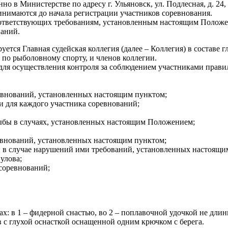
о в Министерстве по адресу г. Ульяновск, ул. Подлесная, д. 24,
нимаются до начала регистрации участников соревнования.
оответствующих требованиям, установленным настоящим Положе
ваний.
тся Главная судейская коллегия (далее – Коллегия) в составе гл
по рыболовному спорту, и членов коллегии.
для осуществления контроля за соблюдением участниками прав
евнований, установленных настоящим пунктом;
и для каждого участника соревнований;
ыбы в случаях, установленных настоящим Положением;
евнований, установленных настоящим пунктом;
й в случае нарушений ими требований, установленных настоящи
улова;
 соревнований;
ах: в 1 – фидерной снастью, во 2 – поплавочной удочкой не дли
в с глухой оснасткой оснащенной одним крючком с берега.