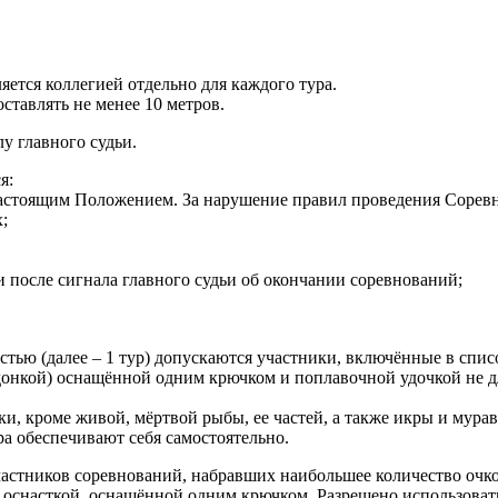
яется коллегией отдельно для каждого тура.
ставлять не менее 10 метров.
лу главного судьи.
я:
настоящим Положением. За нарушение правил проведения Сорев
;
и после сигнала главного судьи об окончании соревнований;
стью (далее – 1 тур) допускаются участники, включённые в спис
(донкой) оснащённой одним крючком и поплавочной удочкой не д
и, кроме живой, мёртвой рыбы, ее частей, а также икры и мура
ра обеспечивают себя самостоятельно.
частников соревнований, набравших наибольшее количество очков
й оснасткой, оснащённой одним крючком. Разрешено использоват