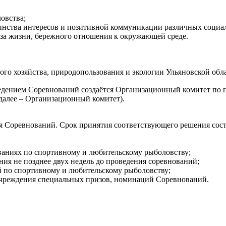
овства;
динства интересов и позитивной коммуникации различных социа
аза жизни, бережного отношения к окружающей среде.
го хозяйства, природопользования и экологии Ульяновской обла
оведением Соревнований создаётся Организационный комитет по
далее – Организационный комитет).
я Соревнований. Срок принятия соответствующего решения соста
ованиях по спортивному и любительскому рыболовству;
ния не позднее двух недель до проведения соревнований;
й по спортивному и любительскому рыболовству;
учреждения специальных призов, номинаций Соревнований.