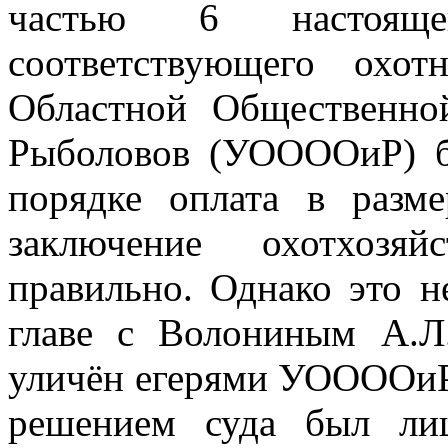
частью 6 настоя
соответствующего охот
Областной Общественно
Рыболовов (УООООиР) б
порядке оплата в разм
заключение охотхозяй
правильно. Однако это н
главе с Волониным А.Л
уличён егерями УООООиР 
решением суда был ли