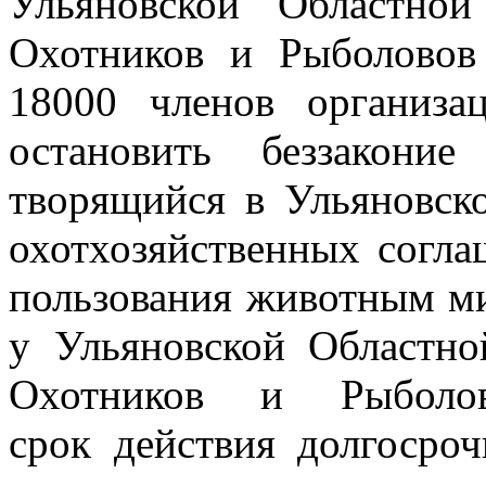
Ульяновской Областно
Охотников и Рыболово
18000 членов организа
остановить беззакони
творящийся в
Ульяновск
охотхозяйственных согла
пользования животным м
у Ульяновской Областн
Охотников и Рыболов
срок
действия долгосро