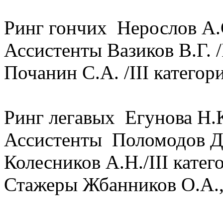
Ринг гончих Нерослов А.
Ассистенты Вазиков В.Г. 
Почанин С.А. /III катего
Ринг легавых Егунова Н.К
Ассистенты Поломодов Д.А
Колесников А.Н./III кате
Стажеры Жбанников О.А.,