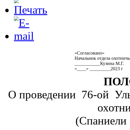
«Согласовано»
Начальник отдела охотничь
___________Кузина М.Г.
«____» _________2023 г
ПОЛ
О проведении 76-ой Уль
охотни
(Спаниели 