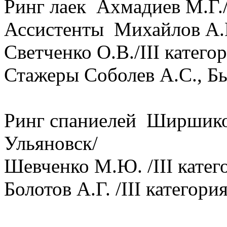
Ринг лаек Ахмадиев М.Г./
Ассистенты Михайлов А.Е.
Светченко О.В./III катег
Стажеры Соболев А.С., Б
Ринг спаниелей Ширшиков
Ульяновск/
Шевченко М.Ю. /III катег
Болотов А.Г. /III категори