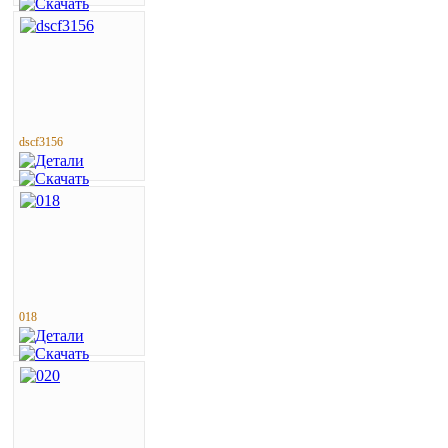
dscf3156
018