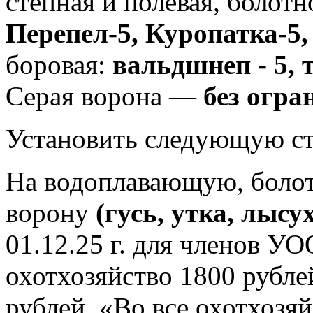
степная и полевая, болотн
Перепел-5, Куропатка-5,
боровая:
вальдшнеп - 5, 
Серая ворона —
без огра
Установить следующую ст
На водоплавающую, болот
ворону
(гусь, утка, лысу
01.12.25 г. для членов У
охотхозяйство 1800 рублей
рублей, «Во все охотхоз