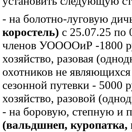
установить следующую ст
- на болотно-луговую дич
коростель)
с 25.07.25 по 
членов УООООиР -1800 ру
хозяйство, разовая (однод
охотников не являющихс
сезонной путевки - 5000 
хозяйство, разовой (однод
- на боровую, степную и 
(вальдшнеп, куропатка, 