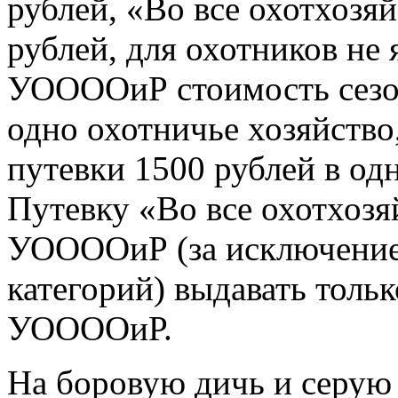
рублей, «Во все охотхоз
рублей, для охотников не
УООООиР стоимость сезон
одно охотничье хозяйство
путевки 1500 рублей в од
Путевку «Во все охотхоз
УООООиР (за исключение
категорий) выдавать толь
УООООиР.
На боровую дичь и серую