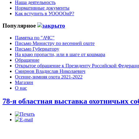
Наша деятельность
Нормативные документы
Как вступить в УООООиР?
Популярное
Памятка по "АЧС"
Письмо Министру по весенней охоте
Письмо Губернатору
На краю пропасти, или в шаге от кошмара
Обращение
Открытое обращение к Президенту Российской Федерац
Смирнов Владислав Николаевич
Осенне-зимняя охота 2021-2022
Магазин
О нас
78-я областная выставка охотничьих со