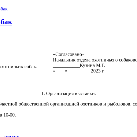
обак
обак
«Согласовано»
Начальник отдела охотничьего собаков
___________Кузина М.Г.
хотничьих собак.
«____» _________2023 г
1. Организация выставки.
областной общественной организацией охотников и рыболовов, со
в 10-00.