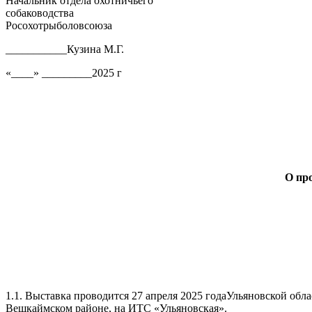
Начальник отдела охотничьего
собаководства
Росохотрыболовсоюза
___________Кузина М.Г.
«____» _________2025 г
О пров
1.1. Выставка проводится 27 апреля 2025 годаУльяновской обл
Вешкаймском районе, на ИТС «Ульяновская».