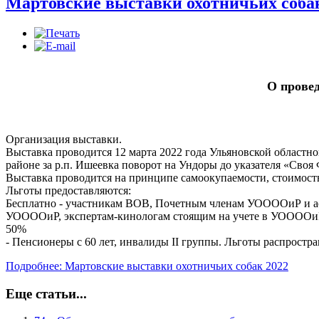
Мартовские выставки охотничьих соба
О провед
Организация выставки.
Выставка проводится 12 марта 2022 года Ульяновской областн
районе за р.п. Ишеевка поворот на Ундоры до указателя «Св
Выставка проводится на принципе самоокупаемости, стоимость
Льготы предоставляются:
Бесплатно - участникам ВОВ, Почетным членам УООООиР и
УООООиР, экспертам-кинологам стоящим на учете в УООООи
50%
- Пенсионеры с 60 лет, инвалиды II группы. Льготы распрост
Подробнее: Мартовские выставки охотничьих собак 2022
Еще статьи...