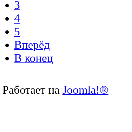
3
4
5
Вперёд
В конец
Работает на
Joomla!®