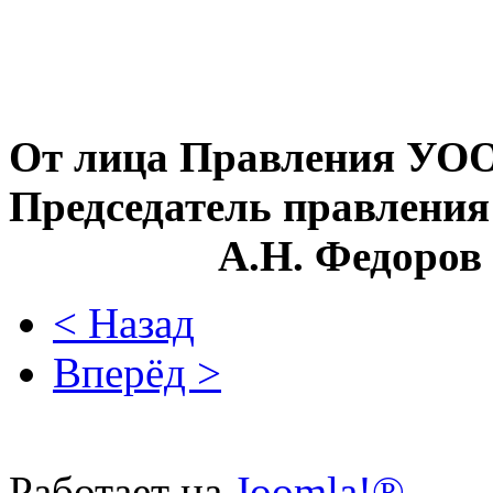
От лица Правления У
Председате
А.Н. Федоров
< Назад
Вперёд >
Работает на
Joomla!®