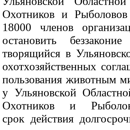
Ульяновской Областно
Охотников и Рыболово
18000 членов организа
остановить беззакони
творящийся в
Ульяновск
охотхозяйственных согла
пользования животным м
у Ульяновской Областн
Охотников и Рыболов
срок
действия долгосро