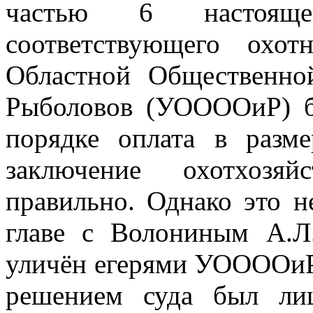
частью 6 настоя
соответствующего охот
Областной Общественно
Рыболовов (УООООиР) б
порядке оплата в разм
заключение охотхозяй
правильно. Однако это н
главе с Волониным А.Л
уличён егерями УООООиР 
решением суда был ли