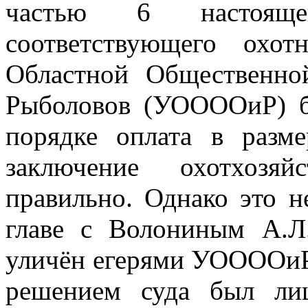
частью 6 настоя
соответствующего охот
Областной Общественно
Рыболовов (УООООиР) б
порядке оплата в разм
заключение охотхозяй
правильно. Однако это н
главе с Волониным А.Л
уличён егерями УООООиР 
решением суда был ли